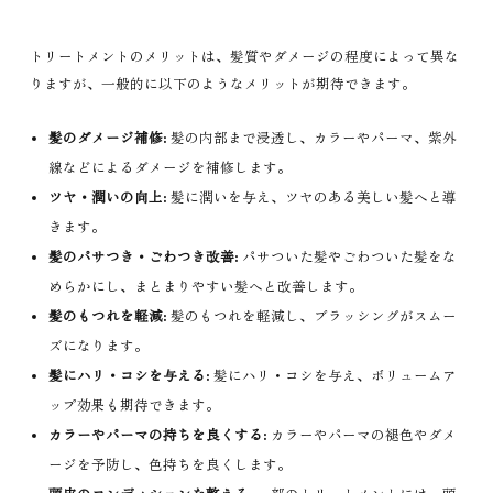
トリートメントのメリットは、髪質やダメージの程度によって異な
りますが、一般的に以下のようなメリットが期待できます。
髪のダメージ補修:
髪の内部まで浸透し、カラーやパーマ、紫外
線などによるダメージを補修します。
ツヤ・潤いの向上:
髪に潤いを与え、ツヤのある美しい髪へと導
きます。
髪のパサつき・ごわつき改善:
パサついた髪やごわついた髪をな
めらかにし、まとまりやすい髪へと改善します。
髪のもつれを軽減:
髪のもつれを軽減し、ブラッシングがスムー
ズになります。
髪にハリ・コシを与える:
髪にハリ・コシを与え、ボリュームア
ップ効果も期待できます。
カラーやパーマの持ちを良くする:
カラーやパーマの褪色やダメ
ージを予防し、色持ちを良くします。