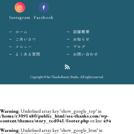
Instagram
Facebook
ホーム
店舗概要
ごあいさつ
お知らせ
メニュー
ブログ
よくある質問
お問い合わせ
Copyright © See Thanks Beauty Studio. All rights reserved.
Warning
: Undefined array key "show_google_top" in
/home/r3091480/public_html/see-thanks.com/wp-
content/themes/story_tcd041/footer.php
on line
494
Warning
: Undefined array key "show_google_btm" in